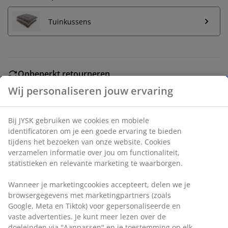
Tuinkussens
Onbeperkt retourneren
Geen tijdslimiet - retourneer in iedere JYSK-winkel
Prijsgarantie
30 dagen prijsgarantie op alle artikelen
Flexibele bezorgopties
Wij personaliseren jouw ervaring
Snelle en gemakkelijke bezorgopties naar keuze
Bij JYSK gebruiken we cookies en mobiele identificatoren
om je een goede ervaring te bieden tijdens het bezoeken
Zwarte stapelstoel met zitting en rugleuning van
van onze website. Cookies verzamelen informatie over jou
geweven polypropyleen en een frame van
om functionaliteit, statistieken en relevante marketing te
gepoedercoat aluminium. Aluminium is een
waarborgen.
lichtgewicht en robuust materiaal dat niet roest. De
Wanneer je marketingcookies accepteert, delen we je
tuinstoel kan worden gestapeld voor compacte opslag.