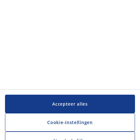
Categorieën
Klantenservice
Klantenservice
JYSK
JYSK
Hoofdkantoor
Volg JYSK