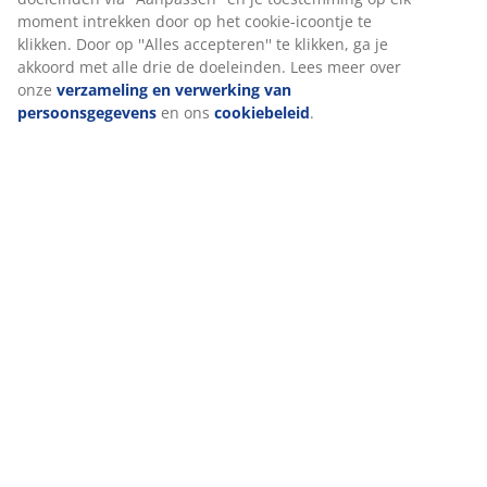
browsergegevens met marketingpartners (zoals Google,
Meta en Tiktok) voor gepersonaliseerde en vaste
Artikelnummer: 3726157
advertenties. Je kunt meer lezen over de doeleinden via
''Aanpassen'' en je toestemming op elk moment intrekken
Montage-instructies
door op het cookie-icoontje te klikken. Door op ''Alles
accepteren'' te klikken, ga je akkoord met alle drie de
Lees hier hoe je het beste jouw tuinmeubelen kunt
doeleinden. Lees meer over onze
verzameling en
onderhouden.
verwerking van persoonsgegevens
en ons
cookiebeleid
.
Specificaties
Beoordelingen
(
13
)
Over het merk