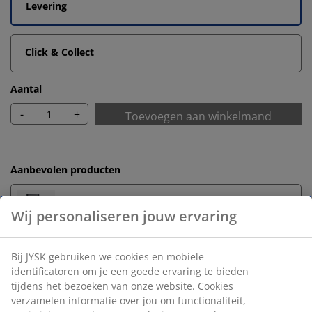
Levering
Click & Collect
Aantal
-
+
Toevoegen aan winkelmand
Aanbevolen producten
Tuinstoelen
Onbeperkt retourneren
Geen tijdslimiet - retourneer in iedere JYSK-winkel