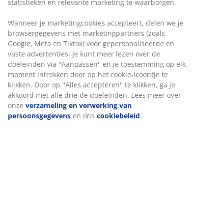
Prijsgarantie
30 dagen prijsgarantie op alle artikelen
Flexibele bezorgopties
Snelle en gemakkelijke bezorgopties naar keuze
Luxe tuinkussen met duurzame, structuurgeweven
hoes. Voor standenstoel. 50x120x8 cm
Artikelnummer: 3725226
Specificaties
Beoordelingen
(
13
)