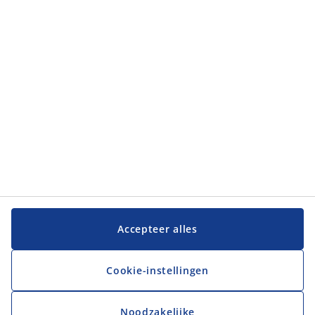
Categorieën
Klantenservice
Klantenservice
JYSK
JYSK
Hoofdkantoor
Volg JYSK