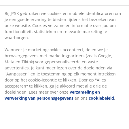
Geen tijdslimiet - retourneer in iedere JYSK-winkel
statistieken en relevante marketing te waarborgen.
Prijsgarantie
Wanneer je marketingcookies accepteert, delen we je
30 dagen prijsgarantie op alle artikelen
browsergegevens met marketingpartners (zoals
Flexibele bezorgopties
Google, Meta en Tiktok) voor gepersonaliseerde en
Snelle en gemakkelijke bezorgopties naar keuze
vaste advertenties. Je kunt meer lezen over de
doeleinden via ''Aanpassen'' en je toestemming op elk
moment intrekken door op het cookie-icoontje te
klikken. Door op ''Alles accepteren'' te klikken, ga je
Luxe tuinkussen met duurzame, structuurgeweven
akkoord met alle drie de doeleinden. Lees meer over
hoes. Voor standenstoel. 50x117x6 cm
onze
verzameling en verwerking van
persoonsgegevens
en ons
cookiebeleid
.
Artikelnummer: 3725116
Specificaties
Beoordelingen