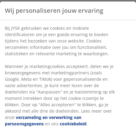
Waterdruppelaar die planten van een constante
toevoer van water voorziet. De terracotta pin geeft
langzaam water af aan de aarde vanuit het reservoir.
Verkrijgbaar in assorti kleuren en wordt per stuk
verkocht. Ø9 x H19 cm
Artikelnummer: 6426044
Specificaties
Beoordelingen
(
3
)