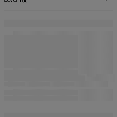
doeleinden via ''Aanpassen'' en je toestemming op elk
moment intrekken door op het cookie-icoontje te
klikken. Door op ''Alles accepteren'' te klikken, ga je
akkoord met alle drie de doeleinden. Lees meer over
onze
verzameling en verwerking van
persoonsgegevens
en ons
cookiebeleid
.