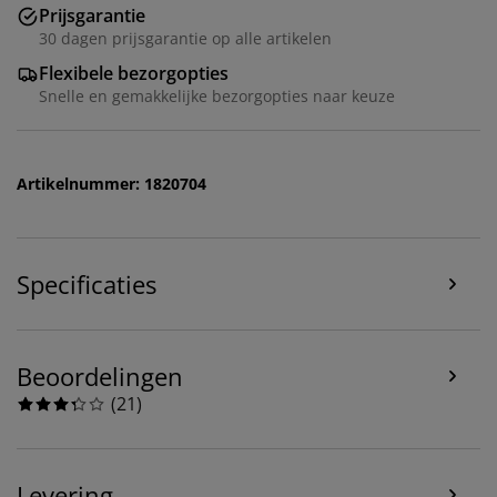
Prijsgarantie
30 dagen prijsgarantie op alle artikelen
Flexibele bezorgopties
Snelle en gemakkelijke bezorgopties naar keuze
Artikelnummer: 1820704
Wij personaliseren jouw ervaring
Bij JYSK gebruiken we cookies en mobiele
Specificaties
identificatoren om je een goede ervaring te bieden
tijdens het bezoeken van onze website. Cookies
verzamelen informatie over jou om functionaliteit,
statistieken en relevante marketing te waarborgen.
Beoordelingen
(
21
)
Wanneer je marketingcookies accepteert, delen we je
browsergegevens met marketingpartners (zoals
Google, Meta en Tiktok) voor gepersonaliseerde en
vaste advertenties. Je kunt meer lezen over de
Levering