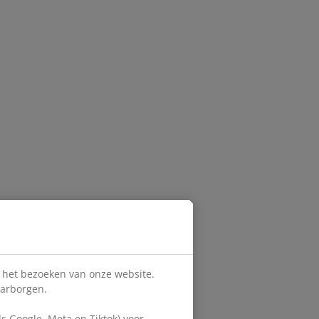
s het bezoeken van onze website.
aarborgen.
 Google, Meta en Tiktok) voor