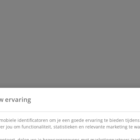
w ervaring
 mobiele identificatoren om je een goede ervaring te bieden tijden
r jou om functionaliteit, statistieken en relevante marketing te w
pteert, delen we je browsergegevens met marketingpartners (zoals