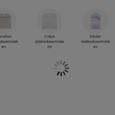
anellen
Crêpe
Kinder
dovertrekk
dekbedovertrekk
dekbedovertrekk
en
en
en