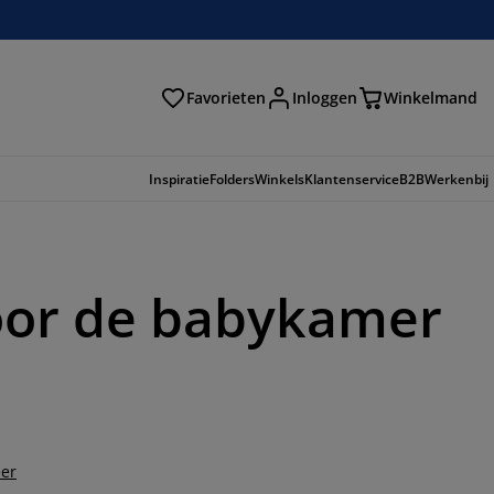
Favorieten
Inloggen
Winkelmand
n
Inspiratie
Folders
Winkels
Klantenservice
B2B
Werkenbij
oor de babykamer
er