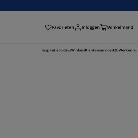
Favorieten
Inloggen
Winkelmand
n
Inspiratie
Folders
Winkels
Klantenservice
B2B
Werkenbij