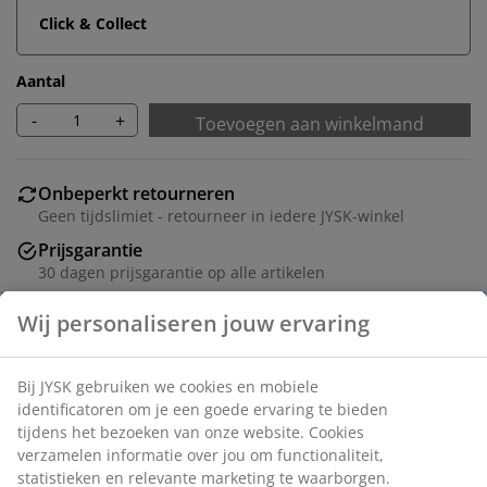
Click & Collect
Aantal
-
+
Toevoegen aan winkelmand
Onbeperkt retourneren
Geen tijdslimiet - retourneer in iedere JYSK-winkel
Prijsgarantie
30 dagen prijsgarantie op alle artikelen
Flexibele bezorgopties
Snelle en gemakkelijke bezorgopties naar keuze
Dit veelzijdige, koordloze plisségordijn kan aan de
boven- en onderkant worden versteld. Hiermee kun je
een perfecte balans creëren tussen het licht en de
privacy in je woning. Kan in de breedte worden