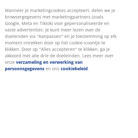
ingekort. B90 x H220 cm
Artikelnummer: 5529714
Montage-instructies
Specificaties
Beoordelingen
(
101
)
Levering