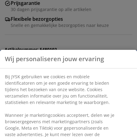
Prijsgarantie
30 dagen prijsgarantie op alle artikelen
Flexibele bezorgopties
Snelle en gemakkelijke bezorgopties naar keuze
Artikelnummer: 5480102
Montage-instructies
Specificaties
Wij personaliseren jouw ervaring
Beoordelingen
(
0
)
Bij JYSK gebruiken we cookies en mobiele identificatoren om je
een goede ervaring te bieden tijdens het bezoeken van onze