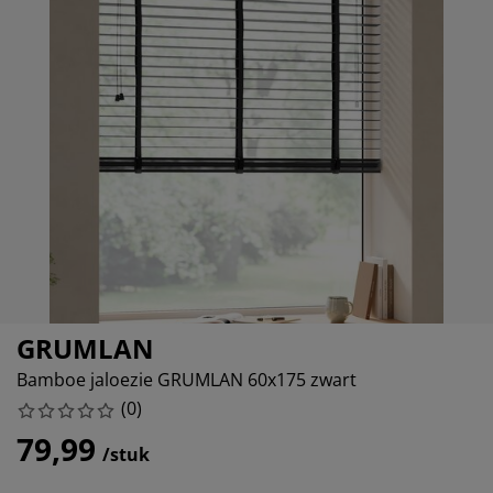
ubelonderhoud en accessoires
itenverlichting
rgordijnen
eslakens
dframes
rlichting
amfolie
mperen
edingkasten
edbodems
ishoud
cessoires
aapkamermeubels
ttenbodems
nderkamer
ndermatrassen
ssen en strijken
nderbedden
GRUMLAN
Bamboe jaloezie GRUMLAN 60x175 zwart
(
0
)
79,99
/stuk