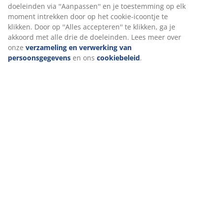
website. Cookies verzamelen informatie over jou om
Levering
functionaliteit, statistieken en relevante marketing te
waarborgen.
Wanneer je marketingcookies accepteert, delen we je
browsergegevens met marketingpartners (zoals Google, Meta
en Tiktok) voor gepersonaliseerde en vaste advertenties. Je
kunt meer lezen over de doeleinden via ''Aanpassen'' en je
toestemming op elk moment intrekken door op het cookie-
icoontje te klikken. Door op ''Alles accepteren'' te klikken, ga je
akkoord met alle drie de doeleinden. Lees meer over onze
verzameling en verwerking van persoonsgegevens
en ons
cookiebeleid
.