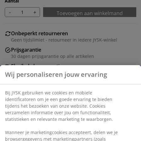
Aantal
-
+
Toevoegen aan winkelmand
Onbeperkt retourneren
Geen tijdslimiet - retourneer in iedere JYSK-winkel
Prijsgarantie
30 dagen prijsgarantie op alle artikelen
Flexibele bezorgopties
Snelle en gemakkelijke bezorgopties naar keuze
Artikelnummer: 3659489
Montage-instructies
Specificaties