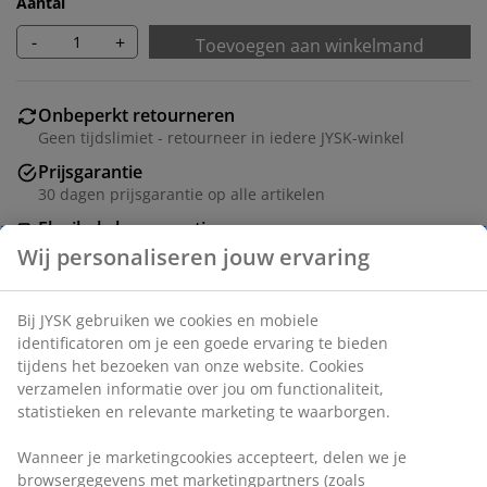
Aantal
-
+
Toevoegen aan winkelmand
Onbeperkt retourneren
Geen tijdslimiet - retourneer in iedere JYSK-winkel
Prijsgarantie
30 dagen prijsgarantie op alle artikelen
Flexibele bezorgopties
Snelle en gemakkelijke bezorgopties naar keuze
Artikelnummer: 3659498
Montage-instructies
Specificaties