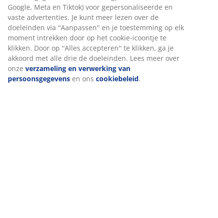
Beoordelingen
(
95
)
Levering