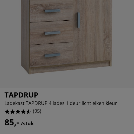
ubelonderhoud en accessoires
itenverlichting
11.578947368421053%
rgordijnen
eslakens
dframes
rlichting
6.315789473684211%
amfolie
mperen
edingkasten
edbodems
ishoud
3.1578947368421053%
cessoires
aapkamermeubels
ttenbodems
nderkamer
4.2105263157894735%
ndermatrassen
ssen en strijken
nderbedden
TAPDRUP
Ladekast TAPDRUP 4 lades 1 deur licht eiken kleur
(
95
)
85,-
/stuk