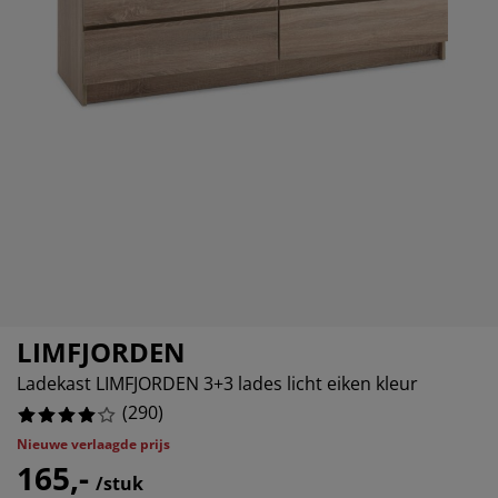
ubelonderhoud en accessoires
itenverlichting
12.758620689655173%
rgordijnen
eslakens
dframes
rlichting
6.896551724137931%
amfolie
mperen
edingkasten
edbodems
ishoud
8.620689655172415%
cessoires
aapkamermeubels
ttenbodems
nderkamer
8.96551724137931%
ndermatrassen
ssen en strijken
nderbedden
LIMFJORDEN
Ladekast LIMFJORDEN 3+3 lades licht eiken kleur
(
290
)
Nieuwe verlaagde prijs
165,-
/stuk