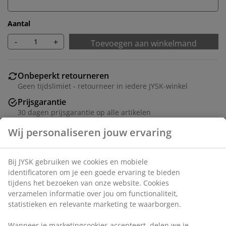
Aantal
-
+
Toevoegen aan winkelmand
Onbeperkt retourneren
Geen tijdslimiet - retourneer in iedere JYSK-winkel
Prijsgarantie
30 dagen prijsgarantie op alle artikelen
Flexibele bezorgopties
Snelle en gemakkelijke bezorgopties naar keuze
Deco fineer. B161 x H79 x D48 cm
Artikelnummer: 3618929
Montage-instructies