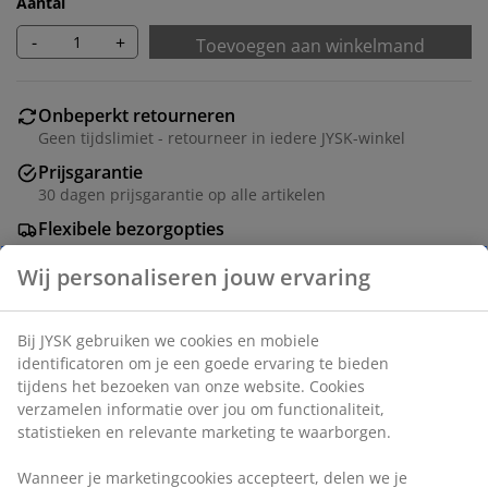
Aantal
-
+
Toevoegen aan winkelmand
Onbeperkt retourneren
Geen tijdslimiet - retourneer in iedere JYSK-winkel
Prijsgarantie
30 dagen prijsgarantie op alle artikelen
Flexibele bezorgopties
Snelle en gemakkelijke bezorgopties naar keuze
Deco fineer. B71 x H90 x D39 cm
Artikelnummer: 3601407
Montage-instructies