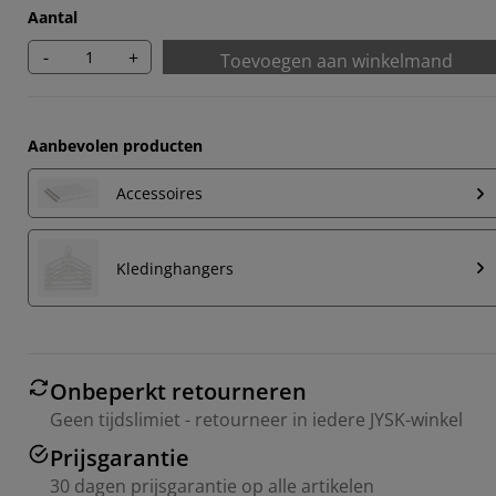
Aantal
-
+
Toevoegen aan winkelmand
Aanbevolen producten
Accessoires
Kledinghangers
Onbeperkt retourneren
Geen tijdslimiet - retourneer in iedere JYSK-winkel
Prijsgarantie
30 dagen prijsgarantie op alle artikelen