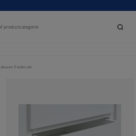
Zoeke
deuren 3 lades wit
44.30379746835