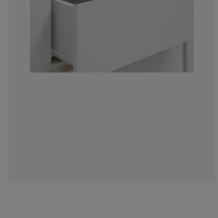
22.36286919831
13.92405063291
7.59493670886
11.81434599156