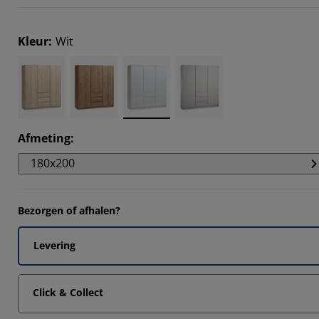
2236%
1392%
Kleur
:
Wit
076%
1181%
Afmeting
:
180x200
Bezorgen of afhalen?
Levering
Click & Collect