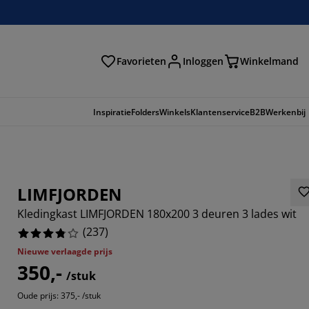
Favorieten
Inloggen
Winkelmand
n
Inspiratie
Folders
Winkels
Klantenservice
B2B
Werkenbij
LIMFJORDEN
Kledingkast LIMFJORDEN 180x200 3 deuren 3 lades wit
(
237
)
Nieuwe verlaagde prijs
350,-
/stuk
4425%
Oude prijs: 375,- /stuk