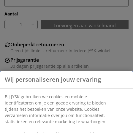
Aantal
-
+
Toevoegen aan winkelmand
Onbeperkt retourneren
Geen tijdslimiet - retourneer in iedere JYSK-winkel
Prijsgarantie
30 dagen prijsgarantie op alle artikelen
Flexibele bezorgopties
Snelle en gemakkelijke bezorgopties naar keuze
Deco fineer. Afneembare poten. B71 x H71/81 x D35 cm
Artikelnummer: 3640396