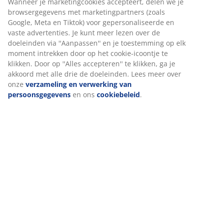
Montage-instructies
Specificaties
Wij personaliseren jouw ervaring
Beoordelingen
(
341
)
Bij JYSK gebruiken we cookies en mobiele identificatoren om je 
goede ervaring te bieden tijdens het bezoeken van onze website
Cookies verzamelen informatie over jou om functionaliteit,
Levering
statistieken en relevante marketing te waarborgen.
Wanneer je marketingcookies accepteert, delen we je
browsergegevens met marketingpartners (zoals Google, Meta e
Tiktok) voor gepersonaliseerde en vaste advertenties. Je kunt m
lezen over de doeleinden via ''Aanpassen'' en je toestemming op
moment intrekken door op het cookie-icoontje te klikken. Door o
''Alles accepteren'' te klikken, ga je akkoord met alle drie de