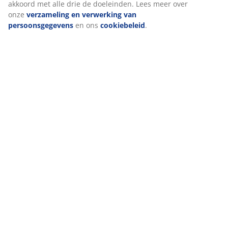
Wij personaliseren jouw ervaring
Bij JYSK gebruiken we cookies en mobiele identificatoren om je 
goede ervaring te bieden tijdens het bezoeken van onze website
Cookies verzamelen informatie over jou om functionaliteit, stati
en relevante marketing te waarborgen.
Wanneer je marketingcookies accepteert, delen we je browserg
met marketingpartners (zoals Google, Meta en Tiktok) voor
gepersonaliseerde en vaste advertenties. Je kunt meer lezen ov
doeleinden via ''Aanpassen'' en je toestemming op elk moment 
door op het cookie-icoontje te klikken. Door op ''Alles accepteren'
klikken, ga je akkoord met alle drie de doeleinden. Lees meer ov
verzameling en verwerking van persoonsgegevens
en ons
cookiebeleid
.