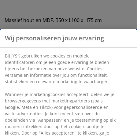
Massief hout en MDF. B50 x L100 x H75 cm
Artikelnummer: 3630052
Montage-instructies
Specificaties
Beoordelingen
(
26
)
Levering