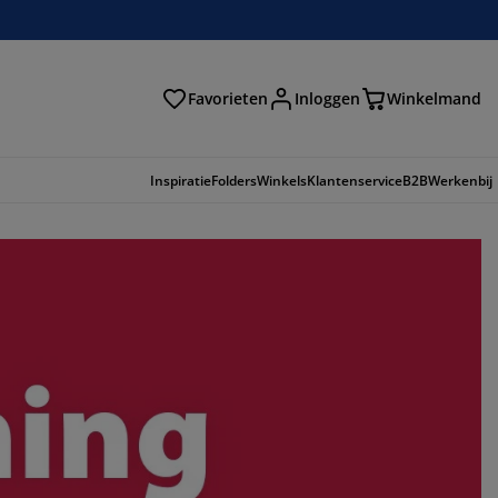
Favorieten
Inloggen
Winkelmand
n
Inspiratie
Folders
Winkels
Klantenservice
B2B
Werkenbij