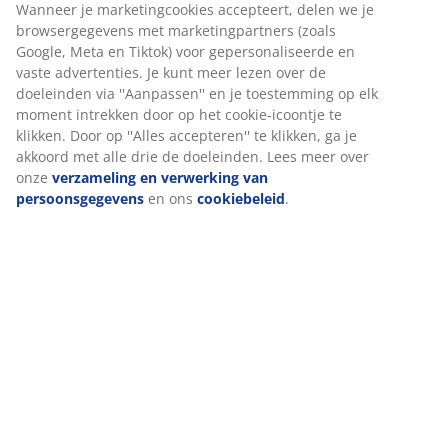
Specificaties
Wij personaliseren jouw ervaring
Beoordelingen
(
41
)
Bij JYSK gebruiken we cookies en mobiele identificatoren om je
een goede ervaring te bieden tijdens het bezoeken van onze
website. Cookies verzamelen informatie over jou om
functionaliteit, statistieken en relevante marketing te
Over het merk
waarborgen.
Wanneer je marketingcookies accepteert, delen we je
browsergegevens met marketingpartners (zoals Google, Meta e
Levering
Tiktok) voor gepersonaliseerde en vaste advertenties. Je kunt
meer lezen over de doeleinden via ''Aanpassen'' en je
toestemming op elk moment intrekken door op het cookie-
icoontje te klikken. Door op ''Alles accepteren'' te klikken, ga je
akkoord met alle drie de doeleinden. Lees meer over onze
verzameling en verwerking van persoonsgegevens
en ons
cookiebeleid
.