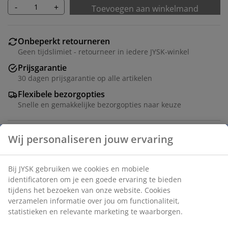
-
+
Toevoegen aan winkelmand
Onbeperkt retourneren
Geen tijdslimiet - retourneer in iedere JYSK-winkel
Prijsgarantie
30 dagen prijsgarantie op alle artikelen
Flexibele bezorgopties
Snelle en gemakkelijke bezorgopties naar keuze
Massief eiken, eiken fineer en gehard glas. B80 x H159 x
D35 cm
Artikelnummer: 3670427
Montage-instructies