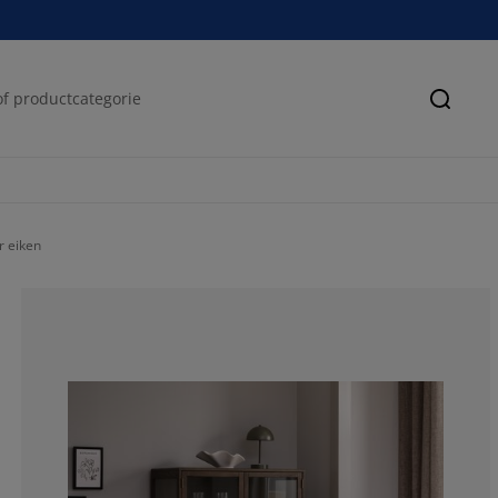
Zoeke
r eiken
73.5294117647