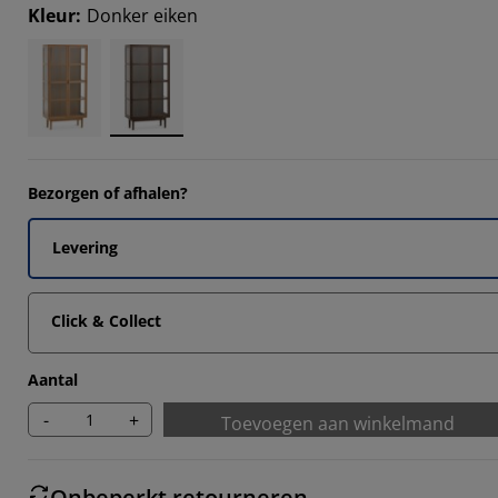
647%
Kleur
:
Donker eiken
5294%
8235%
647%
Bezorgen of afhalen?
Levering
Click & Collect
Aantal
-
+
Toevoegen aan winkelmand
Onbeperkt retourneren