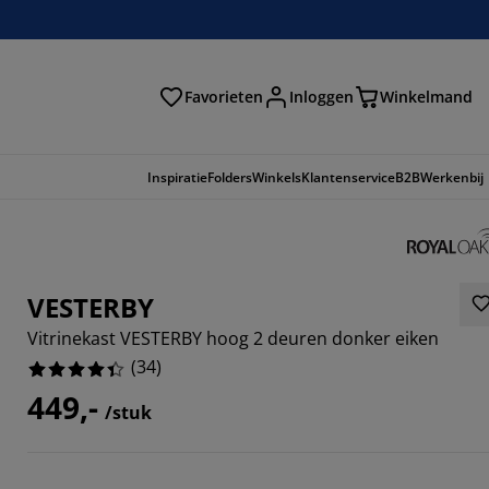
Favorieten
Inloggen
Winkelmand
n
Inspiratie
Folders
Winkels
Klantenservice
B2B
Werkenbij
VESTERBY
Vitrinekast VESTERBY hoog 2 deuren donker eiken
(
34
)
449,-
/stuk
0588%