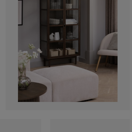
5.88235294117
11.7647058823
2.94117647058
5.88235294117