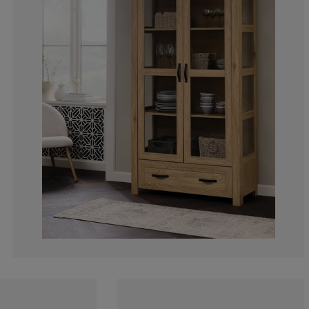
0%
0%
9.09090909090
27.2727272727