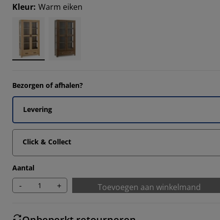
Kleur
:
Warm eiken
9092%
2727%
Bezorgen of afhalen?
Levering
Click & Collect
Aantal
-
+
Toevoegen aan winkelmand
Onbeperkt retourneren