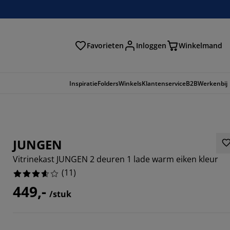
Favorieten
Inloggen
Winkelmand
n
Inspiratie
Folders
Winkels
Klantenservice
B2B
Werkenbij
JUNGEN
Vitrinekast JUNGEN 2 deuren 1 lade warm eiken kleur
(
11
)
449,-
/stuk
6363%