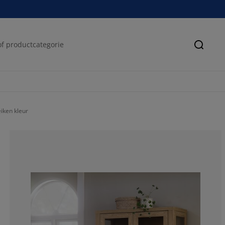
Zoeke
iken kleur
63.6363636363