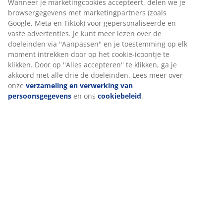
Wij personaliseren jouw ervaring
Bij JYSK gebruiken we cookies en mobiele identificatoren om je
Specificaties
een goede ervaring te bieden tijdens het bezoeken van onze
website. Cookies verzamelen informatie over jou om
functionaliteit, statistieken en relevante marketing te
waarborgen.
Beoordelingen
(
55
)
Wanneer je marketingcookies accepteert, delen we je
browsergegevens met marketingpartners (zoals Google, Meta
en Tiktok) voor gepersonaliseerde en vaste advertenties. Je
kunt meer lezen over de doeleinden via ''Aanpassen'' en je
Levering
toestemming op elk moment intrekken door op het cookie-
icoontje te klikken. Door op ''Alles accepteren'' te klikken, ga je
akkoord met alle drie de doeleinden. Lees meer over onze
verzameling en verwerking van persoonsgegevens
en ons
cookiebeleid
.