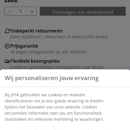
Aantal
-
+
Toevoegen aan winkelmand
Onbeperkt retourneren
Geen tijdslimiet - retourneer in iedere JYSK-winkel
Prijsgarantie
30 dagen prijsgarantie op alle artikelen
Flexibele bezorgopties
Snelle en gemakkelijke bezorgopties naar keuze
Eettafel met een tafelblad van eiken fineer en zwarte
poten van massief hout. Het hout is gelakt voor een
langere levensduur. B80 x L130 x H75 cm
Artikelnummer: 3670026
Montage-instructies