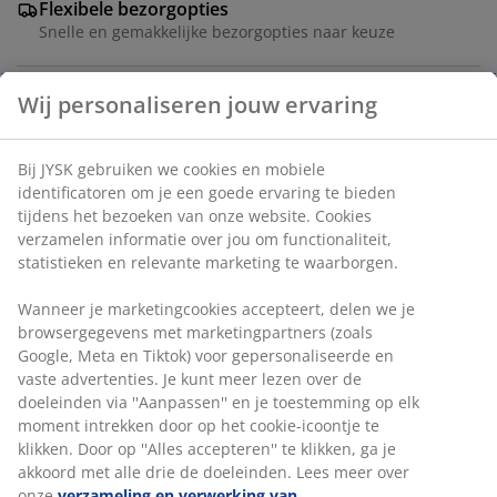
Flexibele bezorgopties
Snelle en gemakkelijke bezorgopties naar keuze
Wij personaliseren jouw ervaring
Eetkamerstoel met gecapitonneerde zitting en
rugleuning in beige stof. Poten in staal met eiken look.
Bij JYSK gebruiken we cookies en mobiele
Artikelnummer: 3650104
identificatoren om je een goede ervaring te bieden
tijdens het bezoeken van onze website. Cookies
Montage-instructies
verzamelen informatie over jou om functionaliteit,
statistieken en relevante marketing te waarborgen.
Wanneer je marketingcookies accepteert, delen we je
Specificaties
browsergegevens met marketingpartners (zoals
Google, Meta en Tiktok) voor gepersonaliseerde en
vaste advertenties. Je kunt meer lezen over de
doeleinden via ''Aanpassen'' en je toestemming op elk
Beoordelingen
moment intrekken door op het cookie-icoontje te
klikken. Door op ''Alles accepteren'' te klikken, ga je
(
160
)
akkoord met alle drie de doeleinden. Lees meer over
onze
verzameling en verwerking van