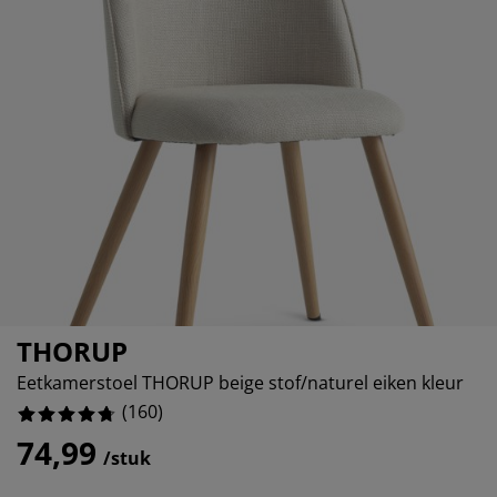
eubelonderhoud en accessoires
uitenverlichting
orgordijnen
oeslakens
edframes
rlichting
aamfolie
amperen
ledingkasten
edbodems
uishoud
ccessoires
laapkamermeubels
attenbodems
inderkamer
indermatrassen
assen en strijken
inderbedden
THORUP
Eetkamerstoel THORUP beige stof/naturel eiken kleur
(
160
)
74,99
/stuk