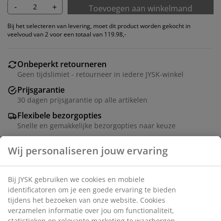
-
+
Toevoegen aan winkelmand
Bij het selecteren van levering, moet dit product worden gekocht in
veelvoud van 2 voor een totaal van 119.98,-
Onbeperkt retourneren
Geen tijdslimiet - retourneer in iedere JYSK-winkel
Prijsgarantie
30 dagen prijsgarantie op alle artikelen
Flexibele bezorgopties
Snelle en gemakkelijke bezorgopties naar keuze
Eetkamerstoel met een zwarte voorgevormde zitting
en bijpassend vast stoffen kussen. Poten in massief
eiken. Het hout is gelakt voor een langere levensduur.
Artikelnummer: 3690498