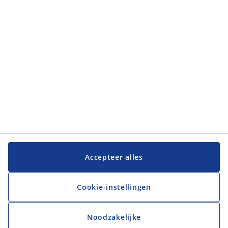
Klantenservice
Klantenservice
JYSK
JYSK
Hoofdkantoor
Volg JYSK