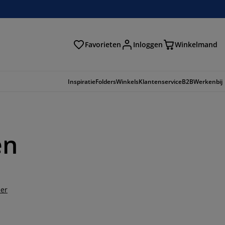
Favorieten
Inloggen
Winkelmand
n
Inspiratie
Folders
Winkels
Klantenservice
B2B
Werkenbij
en
er