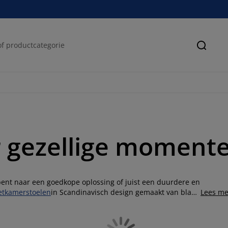
Zoeke
r gezellige moment
k bent naar een goedkope oplossing of juist een duurdere en
etkamerstoelen
in Scandinavisch design gemaakt van blank
Lees me
n frisse witte kleur.