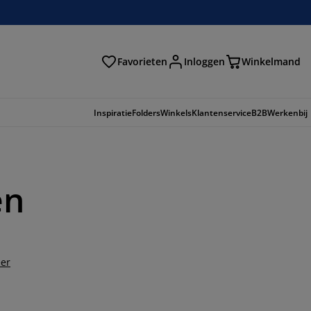
Favorieten
Inloggen
Winkelmand
n
Inspiratie
Folders
Winkels
Klantenservice
B2B
Werkenbij
en
er