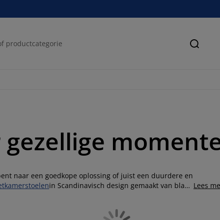
Zoeke
r gezellige moment
k bent naar een goedkope oplossing of juist een duurdere en
etkamerstoelen
in Scandinavisch design gemaakt van blank
Lees me
n frisse witte kleur.