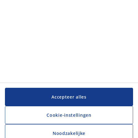
Categorieën
Klantenservice
Klantenservice
JYSK
JYSK
Hoofdkantoor
Volg JYSK
Accepteer alles
Cookie-instellingen
Noodzakelijke