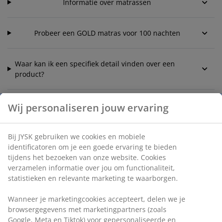
Informatie over matrassen
Probeer een GOLD matras voor 100 nachten
Waar kan ik een specifiek detail vinden over een
product?
Waar vind ik informatie over de voorraad van een
Wij personaliseren jouw ervaring
artikel in een bepaalde winkel?
Bij JYSK gebruiken we cookies en mobiele
identificatoren om je een goede ervaring te bieden
tijdens het bezoeken van onze website. Cookies
verzamelen informatie over jou om functionaliteit,
statistieken en relevante marketing te waarborgen.
Klantenservice
Wanneer je marketingcookies accepteert, delen we je
browsergegevens met marketingpartners (zoals
Google, Meta en Tiktok) voor gepersonaliseerde en
Live chat - Offline