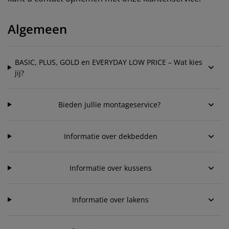
eubelonderhoud en accessoires
uitenverlichting
orgordijnen
oeslakens
edframes
rlichting
Algemeen
aamfolie
amperen
ledingkasten
edbodems
uishoud
ccessoires
laapkamermeubels
attenbodems
inderkamer
BASIC, PLUS, GOLD en EVERYDAY LOW PRICE – Wat kies
jij?
indermatrassen
assen en strijken
inderbedden
Bieden jullie montageservice?
Informatie over dekbedden
Informatie over kussens
Informatie over lakens