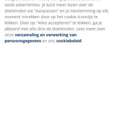
vaste advertenties. Je kunt meer lezen over de
Gemiddelde wachttijd < 2 minuten
doeleinden via ''Aanpassen'' en je toestemming op elk
moment intrekken door op het cookie-icoontje te
026 8080 155
klikken. Door op ''Alles accepteren'' te klikken, ga je
Gemiddelde wachttijd 10 minuten
akkoord met alle drie de doeleinden. Lees meer over
onze
verzameling en verwerking van
Contacteer ons via Messenger
persoonsgegevens
en ons
cookiebeleid
.
Gemiddelde reactietijd < 2 uur
Openingstijden klantenservice
Maandag t/m vrijdag van 9.00-16.00 uur
Live chat geopend tot 16.00 uur
Weekend- en feestdagen gesloten
De openingstijden van onze winkels vind je hier