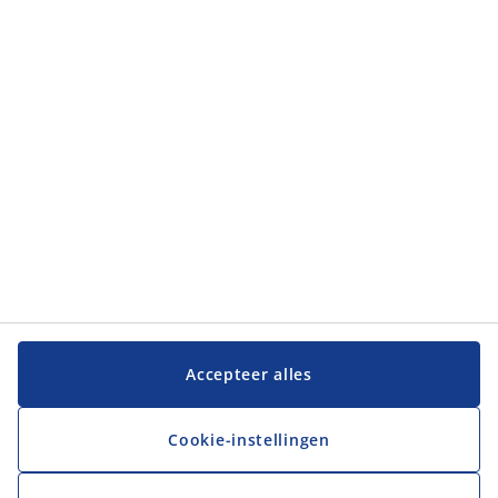
Categorieën
Klantenservice
Klantenservice
JYSK
JYSK
Hoofdkantoor
Volg JYSK