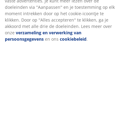
Levering
Wij personaliseren jouw ervaring
Bij JYSK gebruiken we cookies en mobiele identificatoren om je
ervaring te bieden tijdens het bezoeken van onze website. Cook
verzamelen informatie over jou om functionaliteit, statistieken 
marketing te waarborgen.
Wanneer je marketingcookies accepteert, delen we je browserg
met marketingpartners (zoals Google, Meta en Tiktok) voor
gepersonaliseerde en vaste advertenties. Je kunt meer lezen ov
doeleinden via ''Aanpassen'' en je toestemming op elk moment 