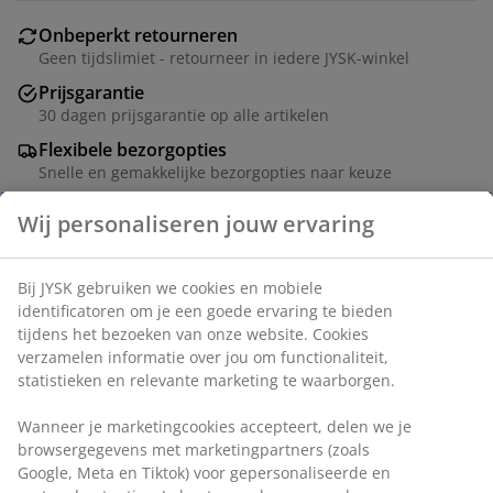
Onbeperkt retourneren
Geen tijdslimiet - retourneer in iedere JYSK-winkel
Prijsgarantie
30 dagen prijsgarantie op alle artikelen
Flexibele bezorgopties
Snelle en gemakkelijke bezorgopties naar keuze
Artikelnummer: 2040641
Specificaties
Beoordelingen
(
13
)