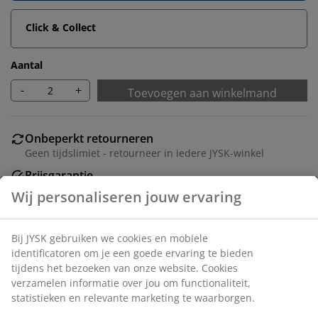
Click & Collect
Aantal
-
+
Toevoegen aan winkelmand
Onbeperkt retourneren
Geen tijdslimiet - retourneer in iedere JYSK-winkel
Prijsgarantie
30 dagen prijsgarantie op alle artikelen
Flexibele bezorgopties
Snelle en gemakkelijke bezorgopties naar keuze
Artikelnummer: 2002942