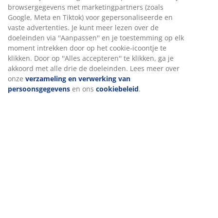
Beoordelingen
(
3
)
Over het merk
Levering