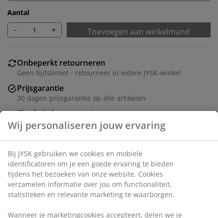
Aantal
-
+
Toevoegen aan winkelmand
Onbeperkt retourneren
Geen tijdslimiet - retourneer in iedere JYSK-winkel
Prijsgarantie
30 dagen prijsgarantie op alle artikelen
Flexibele bezorgopties
Snelle en gemakkelijke bezorgopties naar keuze
Artikelnummer: 2349800
Specificaties