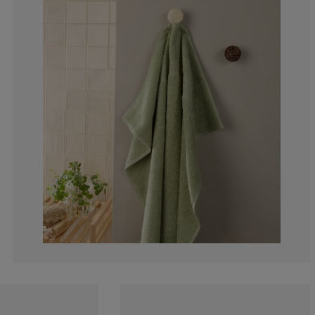
12.12121212121
9.09090909090
3.030303030303
6.060606060606