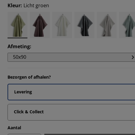
2121%
Kleur
:
Licht groen
9092%
0303%
0606%
Afmeting
:
50x90
Bezorgen of afhalen?
Levering
Click & Collect
Aantal