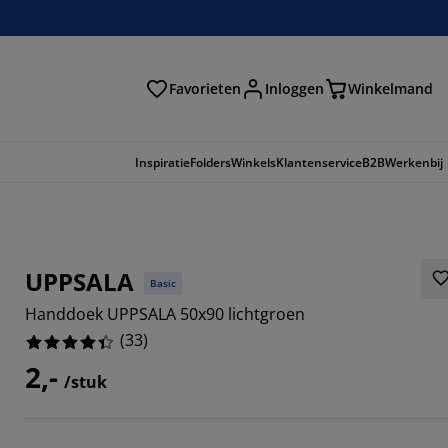
Favorieten
Inloggen
Winkelmand
n
Inspiratie
Folders
Winkels
Klantenservice
B2B
Werkenbij
UPPSALA
Basic
Handdoek UPPSALA 50x90 lichtgroen
(
33
)
2,-
/stuk
697%