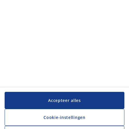
Categorieën
Categorieën
Klantenservice
Klantenservice
JYSK
JYSK
Hoofdkantoor
Volg JYSK