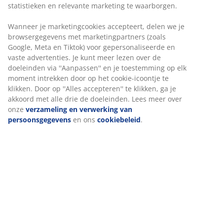
Snelle en gemakkelijke bezorgopties naar keuze
Artikelnummer: 2141001
Specificaties
Beoordelingen
(
70
)
Over het merk
Levering