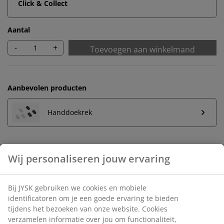
Click & Collect
Aantal
-
+
Toevoegen aan winkelmand
Aanbevolen producten
Handdoekrek
Onbeperkt retourneren
Geen tijdslimiet - retourneer in iedere JYSK-winkel
Prijsgarantie
30 dagen prijsgarantie op alle artikelen
Flexibele bezorgopties