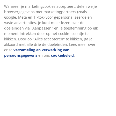
Artikelnummer: 2526200
om je een goede ervaring te bieden tijdens het bezoeken
van onze website. Cookies verzamelen informatie over jou
om functionaliteit, statistieken en relevante marketing te
waarborgen.
Specificaties
Wanneer je marketingcookies accepteert, delen we je
browsergegevens met marketingpartners (zoals Google,
Meta en Tiktok) voor gepersonaliseerde en vaste
Beoordelingen
advertenties. Je kunt meer lezen over de doeleinden via
''Aanpassen'' en je toestemming op elk moment intrekken
(
9
)
door op het cookie-icoontje te klikken. Door op ''Alles
accepteren'' te klikken, ga je akkoord met alle drie de
doeleinden. Lees meer over onze
verzameling en
Over het merk
verwerking van persoonsgegevens
en ons
cookiebeleid
.
Levering