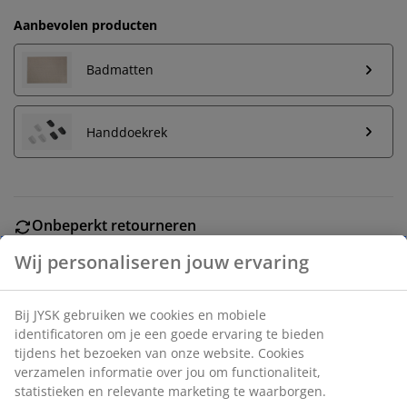
Aanbevolen producten
Badmatten
Handdoekrek
Onbeperkt retourneren
Geen tijdslimiet - retourneer in iedere JYSK-winkel
Prijsgarantie
30 dagen prijsgarantie op alle artikelen
Flexibele bezorgopties
Wij personaliseren jouw ervaring
Snelle en gemakkelijke bezorgopties naar keuze
Bij JYSK gebruiken we cookies en mobiele identificatoren