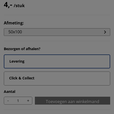
4,-
/stuk
Afmeting
:
50x100
Bezorgen of afhalen?
Levering
Click & Collect
Aantal
-
+
Toevoegen aan winkelmand