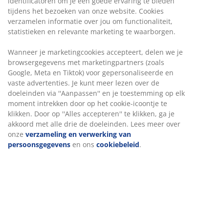
identificatoren om je een goede ervaring te bieden
tijdens het bezoeken van onze website. Cookies
verzamelen informatie over jou om functionaliteit,
Onbeperkt retourneren
statistieken en relevante marketing te waarborgen.
Geen tijdslimiet - retourneer in iedere JYSK-winkel
Wanneer je marketingcookies accepteert, delen we je
Prijsgarantie
browsergegevens met marketingpartners (zoals
30 dagen prijsgarantie op alle artikelen
Google, Meta en Tiktok) voor gepersonaliseerde en
Flexibele bezorgopties
vaste advertenties. Je kunt meer lezen over de
Snelle en gemakkelijke bezorgopties naar keuze
doeleinden via ''Aanpassen'' en je toestemming op elk
moment intrekken door op het cookie-icoontje te
klikken. Door op ''Alles accepteren'' te klikken, ga je
akkoord met alle drie de doeleinden. Lees meer over
Artikelnummer: 2332758
onze
verzameling en verwerking van
persoonsgegevens
en ons
cookiebeleid
.
Specificaties
Beoordelingen