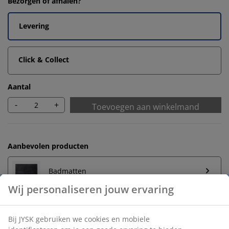
Bezorgen of afhalen?
Levering
Click & Collect
Aantal
-
+
Toevoegen aan winkelmand
Aanbevolen producten
Badmatten
Wij personaliseren jouw ervaring
Handdoekrek
Bij JYSK gebruiken we cookies en mobiele