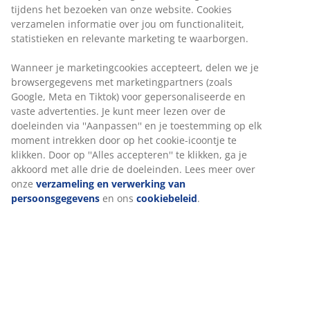
Onbeperkt retourneren
Geen tijdslimiet - retourneer in iedere JYSK-winkel
Prijsgarantie
30 dagen prijsgarantie op alle artikelen
Flexibele bezorgopties
Snelle en gemakkelijke bezorgopties naar keuze
Artikelnummer: 2348642
Specificaties
Beoordelingen
(
47
)