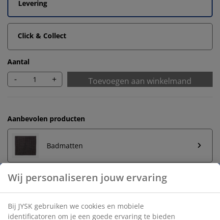
Levering
Click & Collect
Aantal
-
+
Toevoegen aan winkelmand
Aanbevolen producten
Badmatten
Handdoekrek