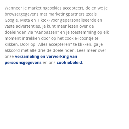
12 stuks per pak
Wij personaliseren jouw ervaring
Artikelnummer: 2755250
Bij JYSK gebruiken we cookies en mobiele identificatoren om je
een goede ervaring te bieden tijdens het bezoeken van onze
Specificaties
website. Cookies verzamelen informatie over jou om
functionaliteit, statistieken en relevante marketing te
waarborgen.
Beoordelingen
Wanneer je marketingcookies accepteert, delen we je
browsergegevens met marketingpartners (zoals Google, Meta e
(
10
)
Tiktok) voor gepersonaliseerde en vaste advertenties. Je kunt
meer lezen over de doeleinden via ''Aanpassen'' en je
toestemming op elk moment intrekken door op het cookie-
Levering
icoontje te klikken. Door op ''Alles accepteren'' te klikken, ga je
akkoord met alle drie de doeleinden. Lees meer over onze
verzameling en verwerking van persoonsgegevens
en ons
cookiebeleid
.