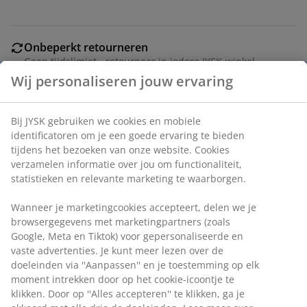
Onbeperkt retourneren
Geen tijdslimiet - retourneer in iedere JYSK-winkel
Prijsgarantie
30 dagen prijsgarantie op alle artikelen
Flexibele bezorgopties
Snelle en gemakkelijke bezorgopties naar keuze
Wij personaliseren jouw ervaring
Artikelnummer: 2775000
Bij JYSK gebruiken we cookies en mobiele identificatoren om
je een goede ervaring te bieden tijdens het bezoeken van
Label(s)
onze website. Cookies verzamelen informatie over jou om
functionaliteit, statistieken en relevante marketing te
waarborgen.
Specificaties
Wanneer je marketingcookies accepteert, delen we je
browsergegevens met marketingpartners (zoals Google,