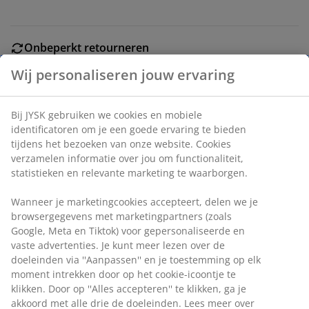
Onbeperkt retourneren
Geen tijdslimiet - retourneer in iedere JYSK-winkel
Wij personaliseren jouw ervaring
Prijsgarantie
30 dagen prijsgarantie op alle artikelen
Bij JYSK gebruiken we cookies en mobiele
Flexibele bezorgopties
identificatoren om je een goede ervaring te bieden
Snelle en gemakkelijke bezorgopties naar keuze
tijdens het bezoeken van onze website. Cookies
verzamelen informatie over jou om functionaliteit,
statistieken en relevante marketing te waarborgen.
Artikelnummer: 2522707
Wanneer je marketingcookies accepteert, delen we je
browsergegevens met marketingpartners (zoals
Google, Meta en Tiktok) voor gepersonaliseerde en
vaste advertenties. Je kunt meer lezen over de
Specificaties
doeleinden via ''Aanpassen'' en je toestemming op elk
moment intrekken door op het cookie-icoontje te
klikken. Door op ''Alles accepteren'' te klikken, ga je
akkoord met alle drie de doeleinden. Lees meer over
Beoordelingen