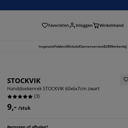
Favorieten
Inloggen
Winkelmand
n
Inspiratie
Folders
Winkels
Klantenservice
B2B
Werkenbij
STOCKVIK
Handdoekenrek STOCKVIK 60x6x7cm zwart
(
3
)
9,-
/stuk
Bezorgen of afhalen?