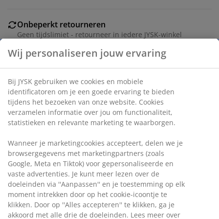
Onbeperkt retourneren
Geen tijdslimiet - retourneer in iedere JYSK-winkel
Prijsgarantie
30 dagen prijsgarantie op alle artikelen
Flexibele bezorgopties
Snelle en gemakkelijke bezorgopties naar keuze
Wij personaliseren jouw ervaring
Bij JYSK gebruiken we cookies en mobiele identificatoren
Artikelnummer: 6514300
om je een goede ervaring te bieden tijdens het bezoeken
van onze website. Cookies verzamelen informatie over jou
om functionaliteit, statistieken en relevante marketing te
waarborgen.
Specificaties
Wanneer je marketingcookies accepteert, delen we je
browsergegevens met marketingpartners (zoals Google,
Meta en Tiktok) voor gepersonaliseerde en vaste
Beoordelingen
advertenties. Je kunt meer lezen over de doeleinden via