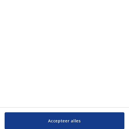
Categorieën
Categorieën
Klantenservice
Klantenservice
JYSK
JYSK
Hoofdkantoor
Volg JYSK
Accepteer alles