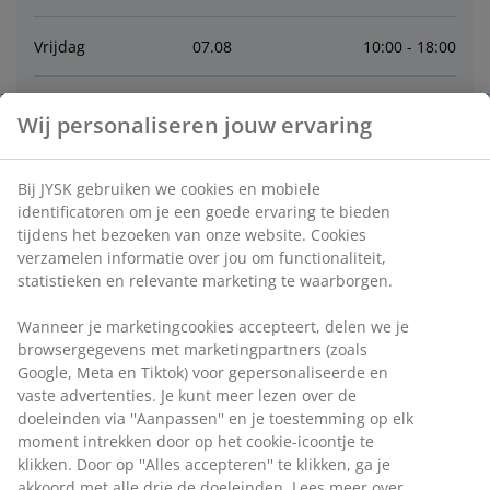
Vrijdag
07
.
08
10:00 - 18:00
Zaterdag
08
.
08
10:00 - 17:00
Wij personaliseren jouw ervaring
Zondag
09
.
08
12:00 - 17:00
Bij JYSK gebruiken we cookies en mobiele
identificatoren om je een goede ervaring te bieden
Maandag
10
.
08
11:00 - 18:00
tijdens het bezoeken van onze website. Cookies
verzamelen informatie over jou om functionaliteit,
statistieken en relevante marketing te waarborgen.
Dinsdag
11
.
08
10:00 - 18:00
Wanneer je marketingcookies accepteert, delen we je
Woensdag
12
.
08
10:00 - 18:00
browsergegevens met marketingpartners (zoals
Google, Meta en Tiktok) voor gepersonaliseerde en
vaste advertenties. Je kunt meer lezen over de
Contact
doeleinden via ''Aanpassen'' en je toestemming op elk
moment intrekken door op het cookie-icoontje te
klikken. Door op ''Alles accepteren'' te klikken, ga je
Bel de winkel
:
016 2425816
akkoord met alle drie de doeleinden. Lees meer over