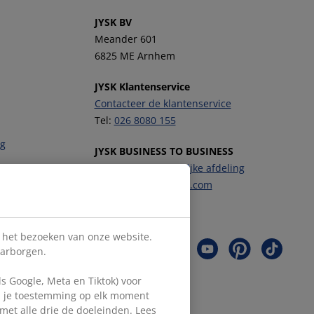
JYSK BV
Meander 601
6825 ME Arnhem
JYSK Klantenservice
Contacteer de klantenservice
Tel:
026 8080 155
ng
JYSK BUSINESS TO BUSINESS
Contacteer de zakelijke afdeling
E-mail:
b2b-nl@JYSK.com
Volg JYSK
s het bezoeken van onze website.
aarborgen.
 Google, Meta en Tiktok) voor
en je toestemming op elk moment
d met alle drie de doeleinden. Lees