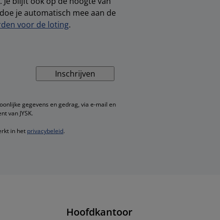
 Je blijft ook op de hoogte van
, doe je automatisch mee aan de
den voor de loting
.
Inschrijven
oonlijke gegevens en gedrag, via e-mail en
nt van JYSK.
rkt in het
privacybeleid
.
Hoofdkantoor