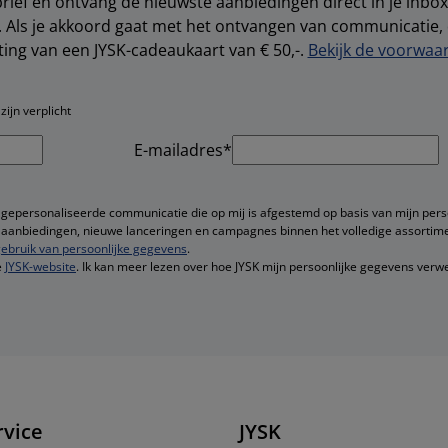
brief en ontvang de nieuwste aanbiedingen direct in je inbox.
s. Als je akkoord gaat met het ontvangen van communicatie
ting van een JYSK-cadeaukaart van € 50,-.
Bekijk de voorwaar
ijn verplicht
E-mailadres*
 gepersonaliseerde communicatie die op mij is afgestemd op basis van mijn pers
ge aanbiedingen, nieuwe lanceringen en campagnes binnen het volledige assortime
ebruik van persoonlijke gegevens
.
e
JYSK-website
. Ik kan meer lezen over hoe JYSK mijn persoonlijke gegevens verwe
rvice
JYSK