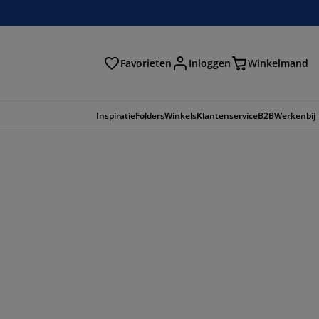
Favorieten
Inloggen
Winkelmand
n
Inspiratie
Folders
Winkels
Klantenservice
B2B
Werkenbij