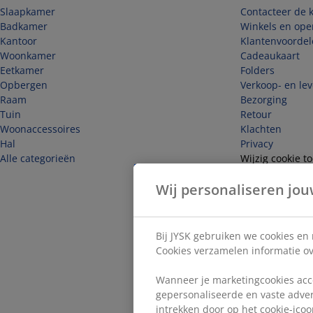
Slaapkamer
Contacteer de k
Badkamer
Winkels en ope
Kantoor
Klantenvoordel
Woonkamer
Cadeaukaart
Eetkamer
Folders
Opbergen
Verkoop- en le
Raam
Bezorging
Tuin
Retour
Woonaccessoires
Klachten
Hal
Privacy
Alle categorieën
Wijzig cookie 
Veiligheid
Wij personaliseren jou
Herroep hier d
Bij JYSK gebruiken we cookies en
Cookies verzamelen informatie ove
Wanneer je marketingcookies acce
gepersonaliseerde en vaste adver
intrekken door op het cookie-icoon