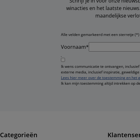
Schrijf je in voor onze nieuws
winacties en het laatste nieuw
maandelijkse verlo
Alle velden gemarkeerd met een sterretje (*) z
Voornaam*
Ik wens communicatie te ontvangen, inclusief
externe media, inclusief inspiratie, geweldi
Lees hier meer over de toestemming en het g
Ik kan mijn toestemming altijd intrekken op d
Categorieën
Klantense