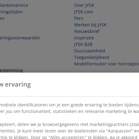
lantenservice
Over JYSK
ningstijden
JYSK.com
en
Pers
Werken bij JYSK
Nieuwsbrief
veringsvoorwaarden
Inspiratie
JYSK B2B
Duurzaamheid
Toegankelijkheid
Modelformulier voor herroepi
toestemming
w ervaring
e overeenkomst
 mobiele identificatoren om je een goede ervaring te bieden tijden
r jou om functionaliteit, statistieken en relevante marketing te w
pteert, delen we je browsergegevens met marketingpartners (zoals
tenties. Je kunt meer lezen over de doeleinden via ''Aanpassen'' 
tje te klikken. Door op ''Alles accepteren'' te klikken, ga je akkoor