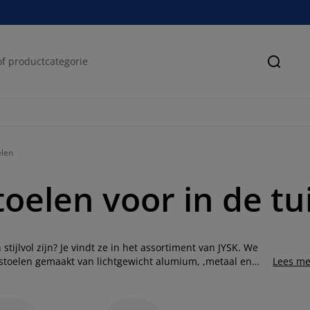
Zoeke
elen
toelen voor in de tu
tijlvol zijn? Je vindt ze in het assortiment van JYSK. We
stoelen gemaakt van lichtgewicht alumium, ,metaal en
Lees me
ne look aan je tuin en zit je zeer comfortabel. Combineer
 verhoog je je zitcomfort en geef je meer sfeer aan je tuin.
n van een diner met vrienden of een gezellige