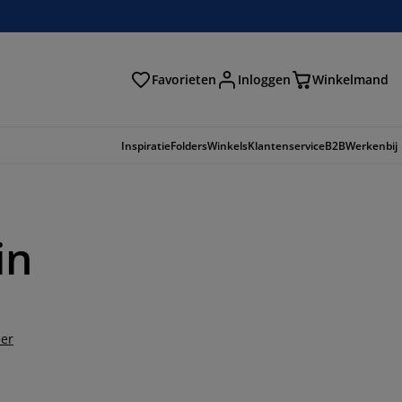
Favorieten
Inloggen
Winkelmand
n
Inspiratie
Folders
Winkels
Klantenservice
B2B
Werkenbij
in
er