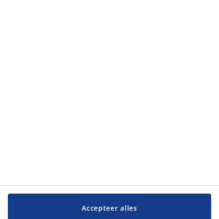
Categorieën
Categorieën
Klantenservice
Klantenservice
JYSK
JYSK
Hoofdkantoor
Volg JYSK
Accepteer alles