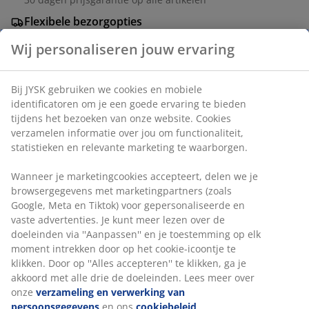
Flexibele bezorgopties
Snelle en gemakkelijke bezorgopties naar keuze
Wij personaliseren jouw ervaring
Bij JYSK gebruiken we cookies en mobiele
Plantenstandaard met een eenvoudig, modern
identificatoren om je een goede ervaring te bieden
ontwerp in een donker zandkleur. Met twee niveaus is
tijdens het bezoeken van onze website. Cookies
hij ideaal voor het uitstallen van planten en andere
verzamelen informatie over jou om functionaliteit,
decoraties op een balkon of in de tuin. De
statistieken en relevante marketing te waarborgen.
plantenstandaard is gemaakt van duurzaam,
poedergecoat gegalvaniseerd staal. Ø30 x H54 cm
Wanneer je marketingcookies accepteert, delen we je
browsergegevens met marketingpartners (zoals
Google, Meta en Tiktok) voor gepersonaliseerde en
Artikelnummer: 6426037
vaste advertenties. Je kunt meer lezen over de
Montage-instructies
doeleinden via ''Aanpassen'' en je toestemming op elk
moment intrekken door op het cookie-icoontje te
klikken. Door op ''Alles accepteren'' te klikken, ga je
akkoord met alle drie de doeleinden. Lees meer over
Specificaties
onze
verzameling en verwerking van
persoonsgegevens
en ons
cookiebeleid
.