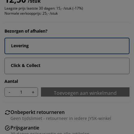
/stuk
Laagste prijs laatste 30 dagen:
15,- /stuk (-17%)
Normale verkoopprijs:
25,- /stuk
Bezorgen of afhalen?
Levering
Click & Collect
Aantal
-
+
Toevoegen aan winkelmand
Onbeperkt retourneren
Geen tijdslimiet - retourneer in iedere JYSK-winkel
Prijsgarantie
30 dagen prijsgarantie op alle artikelen