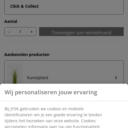
Click & Collect
Aantal
-
+
Toevoegen aan winkelmand
Aanbevolen producten
Kunstplant
Onbeperkt retourneren
Geen tijdslimiet - retourneer in iedere JYSK-winkel