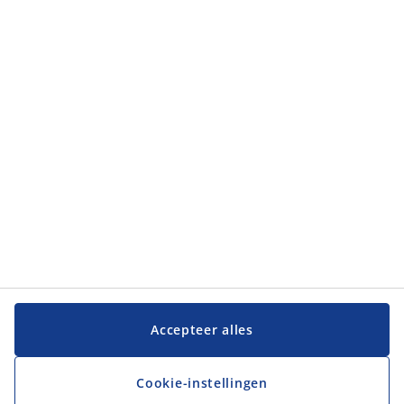
Categorieën
Categorieën
Klantenservice
Klantenservice
JYSK
JYSK
Hoofdkantoor
Volg JYSK