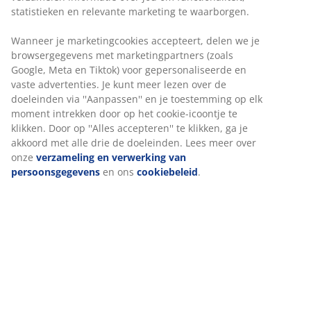
Prijsgarantie
30 dagen prijsgarantie op alle artikelen
Flexibele bezorgopties
Snelle en gemakkelijke bezorgopties naar keuze
Plantenbak van zwart polyrotan met een modern
geweven design. Het hoge model is ideaal voor
terrassen en balkons. Het vorstbestendige materiaal
maakt hem geschikt voor buitengebruik het hele jaar
door. Er kan eenvoudig een afvoergat worden gemaakt.
B36 x L36 x H70 cm
Artikelnummer: 6426007
Montage-instructies