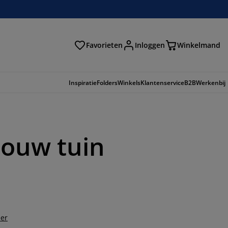
Favorieten
Inloggen
Winkelmand
n
Inspiratie
Folders
Winkels
Klantenservice
B2B
Werkenbij
jouw tuin
er