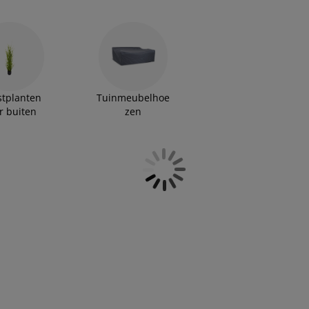
r je bij JYSK altijd voor een scherpe prijs.
tplanten
Tuinmeubelhoe
r buiten
zen