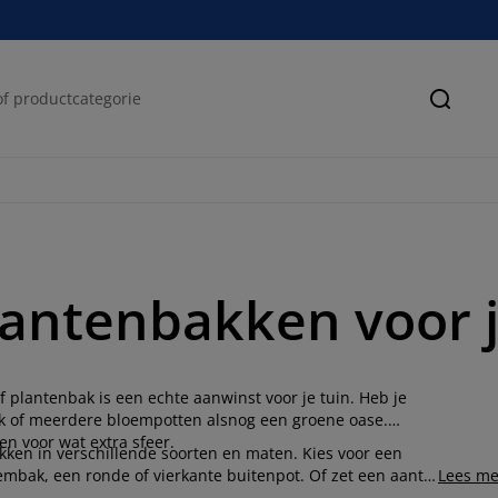
Zoeke
antenbakken voor 
 plantenbak is een echte aanwinst voor je tuin. Heb je
ak of meerdere bloempotten alsnog een groene oase.
en voor wat extra sfeer.
kken in verschillende soorten en maten. Kies voor een
bak, een ronde of vierkante buitenpot. Of zet een aantal
Lees me
set
. Je kunt bloembakken of plantenbakken in diverse