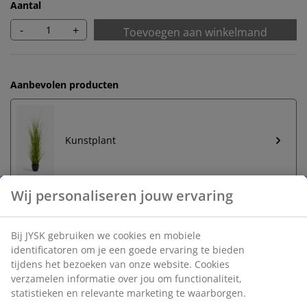
Aantal
-
+
Toevoegen aan winkelmand
Aanbevolen producten
Kunstplant
Onbeperkt retourneren
Geen tijdslimiet - retourneer in iedere JYSK-winkel
Prijsgarantie
30 dagen prijsgarantie op alle artikelen
Flexibele bezorgopties