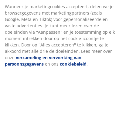
Snelle en gemakkelijke bezorgopties naar keuze
Plantenbak met een geweven design, gemaakt van
duurzaam polyrotan. Deze lichtgewicht en
vorstbestendige plantenbak is geschikt voor de tuin of
het balkon. Voor buitengebruik kan er eenvoudig een
afvoergat worden gemaakt. B38 x L38 x H39 cm
Wij personaliseren jouw ervaring
Artikelnummer: 6426201
Bij JYSK gebruiken we cookies en mobiele identificatoren om je 
goede ervaring te bieden tijdens het bezoeken van onze website
Cookies verzamelen informatie over jou om functionaliteit, stati
Specificaties
en relevante marketing te waarborgen.
Wanneer je marketingcookies accepteert, delen we je browserg
met marketingpartners (zoals Google, Meta en Tiktok) voor
Beoordelingen
gepersonaliseerde en vaste advertenties. Je kunt meer lezen ov
(
4
)