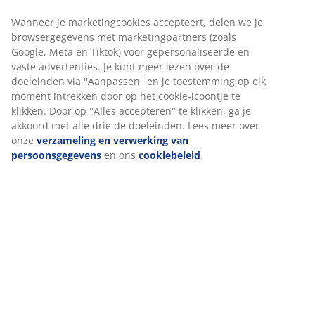
Snelle en gemakkelijke bezorgopties naar keuze
Plantenbak met een geweven design in duurzaam,
zwart polyrotan. Het materiaal is lichtgewicht en
Wij personaliseren jouw ervaring
vorstbestendig, waardoor de plantenbak geschikt is
voor buitengebruik. Een afvoergat kan eenvoudig
worden gemaakt. B31 x L31 x H32 cm
Bij JYSK gebruiken we cookies en mobiele identificatoren om je 
goede ervaring te bieden tijdens het bezoeken van onze website
Cookies verzamelen informatie over jou om functionaliteit,
Artikelnummer: 6426102
statistieken en relevante marketing te waarborgen.
Montage-instructies
Wanneer je marketingcookies accepteert, delen we je
browsergegevens met marketingpartners (zoals Google, Meta e
Tiktok) voor gepersonaliseerde en vaste advertenties. Je kunt m
lezen over de doeleinden via ''Aanpassen'' en je toestemming o
Specificaties
elk moment intrekken door op het cookie-icoontje te klikken. Do
op ''Alles accepteren'' te klikken, ga je akkoord met alle drie de
doeleinden. Lees meer over onze
verzameling en verwerking v
persoonsgegevens
en ons
cookiebeleid
.