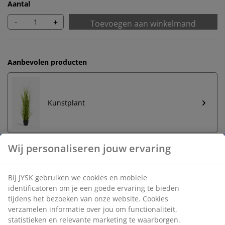
Aantal
-
+
Toevoegen aan winkelmand
Aanbevolen producten
Kunstplant
Onbeperkt retourneren
Geen tijdslimiet - retourneer in iedere JYSK-winkel
Prijsgarantie
30 dagen prijsgarantie op alle artikelen
Flexibele bezorgopties