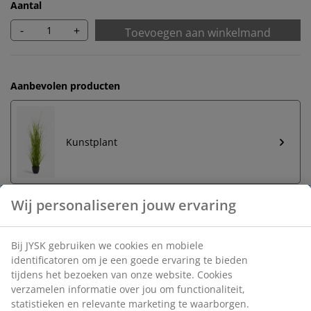
Aantal
-
+
Toevoegen aan winkelmand
Aanbevolen producten
Kunstplant
Onbeperkt retourneren
Geen tijdslimiet - retourneer in iedere JYSK-winkel
Prijsgarantie
30 dagen prijsgarantie op alle artikelen
Flexibele bezorgopties