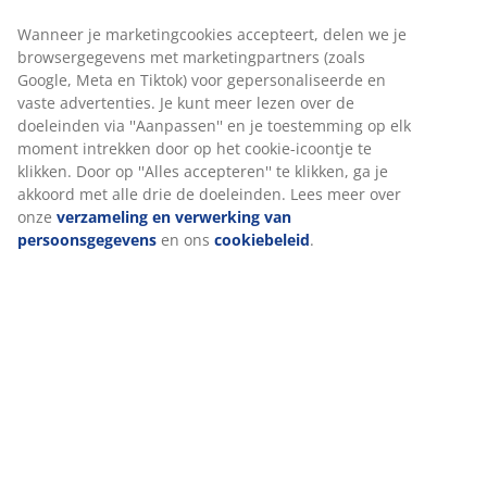
Snelle en gemakkelijke bezorgopties naar keuze
Plantenbak met een geweven design, gemaakt van
duurzaam polyrotan. Deze lichtgewicht en
vorstbestendige plantenbak is geschikt voor de tuin of
het balkon. Voor buitengebruik kan er eenvoudig een
afvoergat worden gemaakt. B31 x L31 x H32 cm
Artikelnummer: 6426101
Montage-instructies
Specificaties