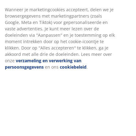
Snelle en gemakkelijke bezorgopties naar keuze
Plantenbak met een geweven design, gemaakt van
duurzaam polyrotan. Deze lichtgewicht en
vorstbestendige plantenbak is geschikt voor de tuin of
het balkon. Voor buitengebruik kan er eenvoudig een
afvoergat worden gemaakt. B31 x L31 x H32 cm
Artikelnummer: 6426101
Montage-instructies
Specificaties
Wij personaliseren jouw ervaring