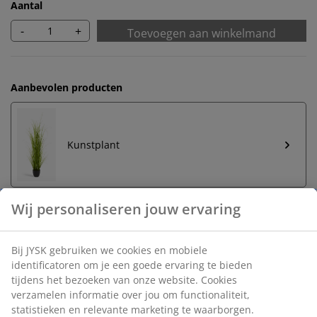
Aantal
-
+
Toevoegen aan winkelmand
Aanbevolen producten
Kunstplant
Onbeperkt retourneren
Geen tijdslimiet - retourneer in iedere JYSK-winkel
Prijsgarantie
30 dagen prijsgarantie op alle artikelen
Flexibele bezorgopties